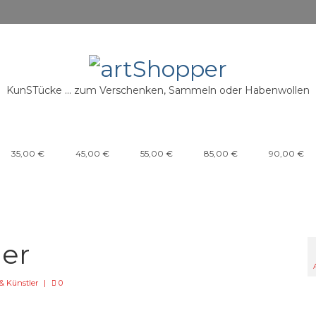
KunSTücke … zum Verschenken, Sammeln oder Habenwollen
35,00 €
45,00 €
55,00 €
85,00 €
90,00 €
der
& Künstler
|
0