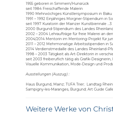
1955 geboren in Simmern/Hunsrück
seit 1984 Freischaffende Malerin
1990 Mehrwöchiges Künstlersymposium in Baku 
1991 – 1992 Einjähriges Morgner-Stipendium in S
seit 1997 Kuratorin der Mainzer Kunstbiennale …3 x
2000 Burgund-Stipendium des Landes Rheinland
2002 – 2004 Lehraufträge für freie Malerei an 
2004/2014 Mentorin im Mentoring-Projekt für ju
2011 – 2012 Mehrmonatige Arbeitsstipendien in 
2014 Verdienstmedaille des Landes Rheinland-Pfa
1998 – 2003 Tätigkeit als Art-Direktorin in vers
seit 2003 freiberuflich tätig als Grafik-Designer
Visuelle Kommunikation, Mode-Design und Prod
Ausstellungen (Auszug) :
Haus Burgund, Mainz; TUFA Trier; Landtag Rhein
Sampigny-les-Maranges, Burgund; Art Guide Galler
Weitere Werke von Chris