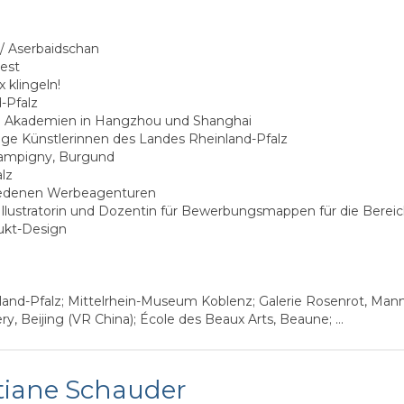
/ Aserbaidschan
oest
 klingeln!
-Pfalz
den Akademien in Hangzhou und Shanghai
nge Künstlerinnen des Landes Rheinland-Pfalz
Sampigny, Burgund
lz
chiedenen Werbeagenturen
in, Illustratorin und Dozentin für Bewerbungsmappen für die Berei
ukt-Design
land-Pfalz; Mittelrhein-Museum Koblenz; Galerie Rosenrot, Man
y, Beijing (VR China); École des Beaux Arts, Beaune; …
tiane Schauder