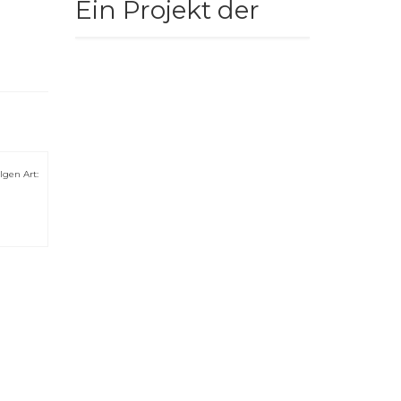
Ein Projekt der
lgen Art:
oppt
il 8, 2021