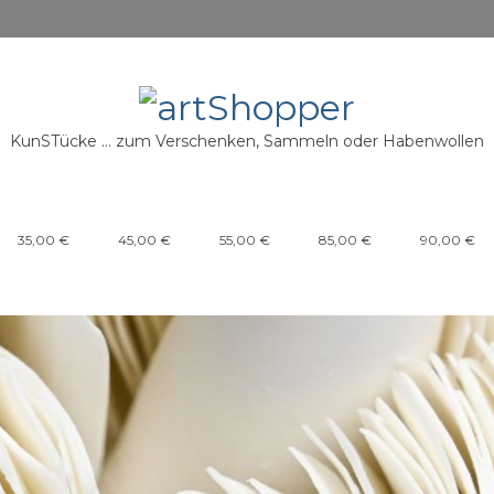
KunSTücke … zum Verschenken, Sammeln oder Habenwollen
35,00 €
45,00 €
55,00 €
85,00 €
90,00 €
s
uder
n
dels
-Ossouli
ulja Schneider