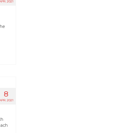
APR. 2021
che
8
APR. 2021
ch
Nach