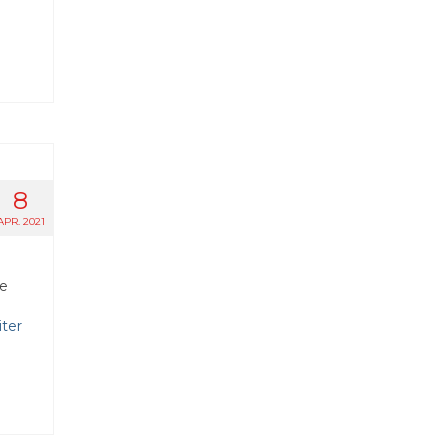
8
APR. 2021
te
ter