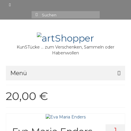
Suchen
nach:
KunSTücke … zum Verschenken, Sammeln oder
Habenwollen
Menü
15,00 €
20,00 €
20,00 €
30,00 €
35,00 €
1