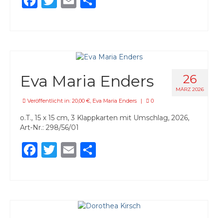
Facebook
Twitter
Email
Teilen
Daniela Polz
Claudia Pomowski
Christiane Schauder
Stefanie Schmeink
Eva Maria Enders
26
MÄRZ 2026
Inke Steinacker
Veröffentlicht in:
20,00 €
,
Eva Maria Enders
|
0
Iris Stephan & Julja Schneider
o.T., 15 x 15 cm, 3 Klappkarten mit Umschlag, 2026,
Art-Nr.: 298/56/01
Isa Steinhäuser
Facebook
Twitter
Email
Teilen
Helke Stiebel
Rita Thompson
Franziskus Wendels
Vera Zahnhausen