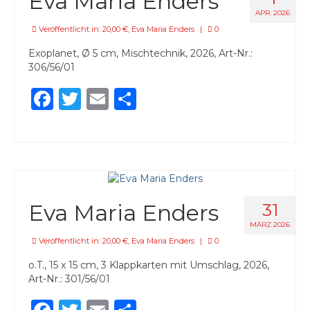
Eva Maria Enders
45,00 €
APR. 2026
Veröffentlicht in:
20,00 €
,
Eva Maria Enders
|
0
55,00 €
Exoplanet, Ø 5 cm, Mischtechnik, 2026, Art-Nr.:
306/56/01
85,00 €
Facebook
Twitter
Email
Teilen
90,00 €
95,00 €
Künstlerinnen & Künstler
Eva Maria Enders
Eva Maria Enders
31
Arek Glebocki
MÄRZ 2026
Patricia Hell
Veröffentlicht in:
20,00 €
,
Eva Maria Enders
|
0
o.T., 15 x 15 cm, 3 Klappkarten mit Umschlag, 2026,
Dorothea Kirsch
Art-Nr.: 301/56/01
Nina Midi