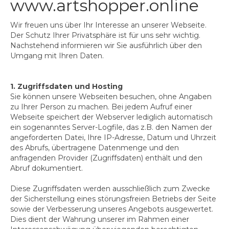
www.artshopper.online
45,00 €
Wir freuen uns über Ihr Interesse an unserer Webseite.
55,00 €
Der Schutz Ihrer Privatsphäre ist für uns sehr wichtig.
Nachstehend informieren wir Sie ausführlich über den
85,00 €
Umgang mit Ihren Daten.
90,00 €
1. Zugriffsdaten und Hosting
95,00 €
Sie können unsere Webseiten besuchen, ohne Angaben
zu Ihrer Person zu machen. Bei jedem Aufruf einer
Künstlerinnen & Künstler
Webseite speichert der Webserver lediglich automatisch
ein sogenanntes Server-Logfile, das z.B. den Namen der
Eva Maria Enders
angeforderten Datei, Ihre IP-Adresse, Datum und Uhrzeit
des Abrufs, übertragene Datenmenge und den
Arek Glebocki
anfragenden Provider (Zugriffsdaten) enthält und den
Abruf dokumentiert.
Patricia Hell
Diese Zugriffsdaten werden ausschließlich zum Zwecke
der Sicherstellung eines störungsfreien Betriebs der Seite
Dorothea Kirsch
sowie der Verbesserung unseres Angebots ausgewertet.
Dies dient der Wahrung unserer im Rahmen einer
Nina Midi