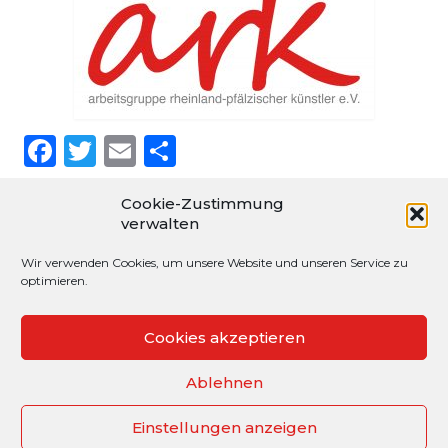
Facebook
Twitter
Email
Teilen
Cookie-Zustimmung
verwalten
Wir verwenden Cookies, um unsere Website und unseren Service zu
Rechtliches
optimieren.
Cookie-Richtlinie (EU)
Cookies akzeptieren
Datenschutz
Impressum
Ablehnen
Kontakt
Einstellungen anzeigen
©Isa Steinhäuser 2021