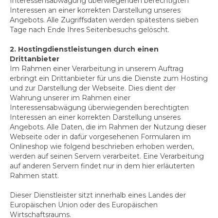
Interessensabwägung überwiegenden berechtigten
Interessen an einer korrekten Darstellung unseres
Daniela Polz
Angebots. Alle Zugriffsdaten werden spätestens sieben
Tage nach Ende Ihres Seitenbesuchs gelöscht.
Claudia Pomowski
2. Hostingdienstleistungen durch einen
Christiane Schauder
Drittanbieter
Im Rahmen einer Verarbeitung in unserem Auftrag
Stefanie Schmeink
erbringt ein Drittanbieter für uns die Dienste zum Hosting
und zur Darstellung der Webseite. Dies dient der
Inke Steinacker
Wahrung unserer im Rahmen einer
Interessensabwägung überwiegenden berechtigten
Iris Stephan & Julja Schneider
Interessen an einer korrekten Darstellung unseres
Angebots. Alle Daten, die im Rahmen der Nutzung dieser
Isa Steinhäuser
Webseite oder in dafür vorgesehenen Formularen im
Onlineshop wie folgend beschrieben erhoben werden,
Helke Stiebel
werden auf seinen Servern verarbeitet. Eine Verarbeitung
auf anderen Servern findet nur in dem hier erläuterten
Rita Thompson
Rahmen statt.
Franziskus Wendels
Dieser Dienstleister sitzt innerhalb eines Landes der
Europäischen Union oder des Europäischen
Vera Zahnhausen
Wirtschaftsraums.