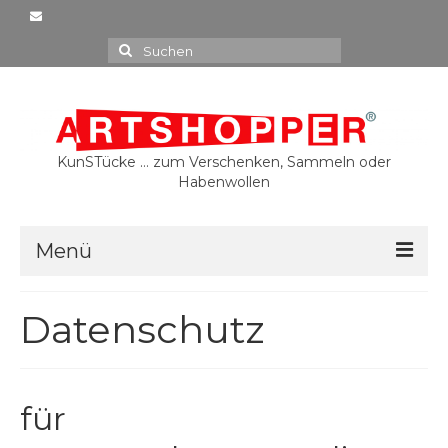
Suchen
nach:
KunSTücke … zum Verschenken, Sammeln oder
Habenwollen
Menü
15,00 €
Datenschutz
20,00 €
30,00 €
für
35,00 €