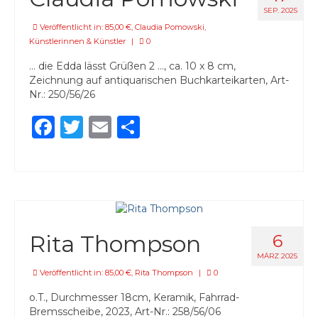
SEP. 2025
Veröffentlicht in:
85,00 €
,
Claudia Pomowski
,
Künstlerinnen & Künstler
|
0
… die Edda lässt Grüßen 2 …, ca. 10 x 8 cm,
Zeichnung auf antiquarischen Buchkarteikarten, Art-
Nr.: 250/56/26
Facebook
Twitter
Email
Teilen
Rita Thompson
6
MÄRZ 2025
Veröffentlicht in:
85,00 €
,
Rita Thompson
|
0
o.T., Durchmesser 18cm, Keramik, Fahrrad-
Bremsscheibe, 2023, Art-Nr.: 258/56/06