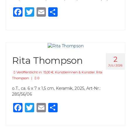
Daniela Polz
Facebook
Twitter
Email
Teilen
Claudia Pomowski
Christiane Schauder
Stefanie Schmeink
Inke Steinacker
Rita Thompson
2
JULI 2026
Iris Stephan & Julja Schneider
Veröffentlicht in:
15,00 €
,
Künstlerinnen & Künstler
,
Rita
Thompson
|
0
Isa Steinhäuser
o.T., ca. 6 x 7 x 1,5 cm, Keramik, 2025, Art-Nr.:
Helke Stiebel
285/56/06
Rita Thompson
Facebook
Twitter
Email
Teilen
Franziskus Wendels
Vera Zahnhausen