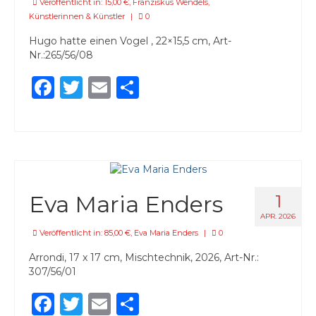
Veröffentlicht in:
15,00 €
,
Franziskus Wendels
,
Künstlerinnen & Künstler
|
0
Hugo hatte einen Vogel , 22×15,5 cm, Art-
Nr.:265/56/08
Facebook
Twitter
Email
Teilen
Eva Maria Enders
1
APR. 2026
Veröffentlicht in:
85,00 €
,
Eva Maria Enders
|
0
Arrondi, 17 x 17 cm, Mischtechnik, 2026, Art-Nr.:
307/56/01
Facebook
Twitter
Email
Teilen