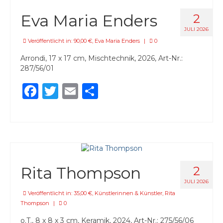
45,00 €
Eva Maria Enders
2
55,00 €
JULI 2026
Veröffentlicht in:
90,00 €
,
Eva Maria Enders
|
0
85,00 €
Arrondi, 17 x 17 cm, Mischtechnik, 2026, Art-Nr.:
287/56/01
90,00 €
Facebook
Twitter
Email
Teilen
95,00 €
Künstlerinnen & Künstler
Eva Maria Enders
Arek Glebocki
Rita Thompson
2
Patricia Hell
JULI 2026
Dorothea Kirsch
Veröffentlicht in:
35,00 €
,
Künstlerinnen & Künstler
,
Rita
Thompson
|
0
Nina Midi
o.T., 8 x 8 x 3 cm, Keramik, 2024, Art-Nr.: 275/56/06