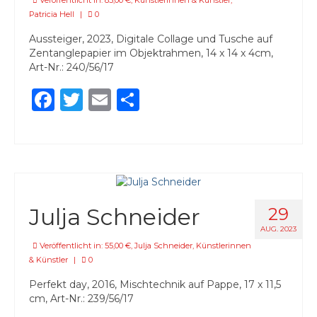
Veröffentlicht in:
85,00 €
,
Künstlerinnen & Künstler
,
Patricia Hell
|
0
Aussteiger, 2023, Digitale Collage und Tusche auf
Zentanglepapier im Objektrahmen, 14 x 14 x 4cm,
Art-Nr.: 240/56/17
Facebook
Twitter
Email
Teilen
Julja Schneider
29
AUG. 2023
Veröffentlicht in:
55,00 €
,
Julja Schneider
,
Künstlerinnen
& Künstler
|
0
Perfekt day, 2016, Mischtechnik auf Pappe, 17 x 11,5
cm, Art-Nr.: 239/56/17