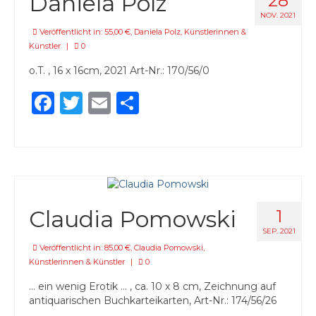
Daniela Polz
28
NOV. 2021
Veröffentlicht in:
55,00 €
,
Daniela Polz
,
Künstlerinnen &
Künstler
|
0
o.T. , 16 x 16cm, 2021 Art-Nr.: 170/56/0
Facebook
Twitter
Email
Teilen
Claudia Pomowski
1
SEP. 2021
Veröffentlicht in:
85,00 €
,
Claudia Pomowski
,
Künstlerinnen & Künstler
|
0
… ein wenig Erotik … , ca. 10 x 8 cm, Zeichnung auf
antiquarischen Buchkarteikarten, Art-Nr.: 174/56/26