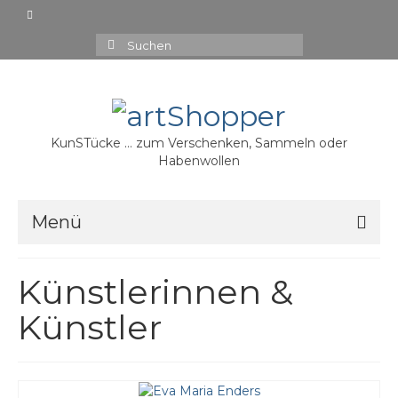
Suchen
nach:
KunSTücke … zum Verschenken, Sammeln oder
Habenwollen
Menü
15,00 €
Künstlerinnen &
20,00 €
Künstler
30,00 €
35,00 €