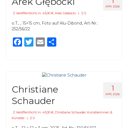
Arek Głębocki
1
APR. 2026
Veröffentlicht in:
45,00 €
,
Arek Glebocki
|
0
o.T., , 15×15 cm, Foto auf Alu-Dibond, Art-Nr.:
252/56/22
Facebook
Twitter
Email
Teilen
Christiane
1
APR. 2026
Schauder
Veröffentlicht in:
45,00 €
,
Christiane Schauder
,
Künstlerinnen &
Künstler
|
0
o.T. , 12 x 12 x 3 cm, 2025, Art-Nr.: 310/56/07