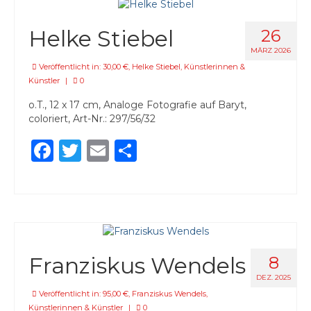
Helke Stiebel
26
MÄRZ 2026
Veröffentlicht in:
30,00 €
,
Helke Stiebel
,
Künstlerinnen &
Künstler
|
0
o.T., 12 x 17 cm, Analoge Fotografie auf Baryt,
coloriert, Art-Nr.: 297/56/32
Facebook
Twitter
Email
Teilen
Franziskus Wendels
8
DEZ. 2025
Veröffentlicht in:
95,00 €
,
Franziskus Wendels
,
Künstlerinnen & Künstler
|
0