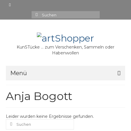
Suchen
nach:
KunSTücke … zum Verschenken, Sammeln oder
Habenwollen
Menü
15,00 €
Anja Bogott
20,00 €
30,00 €
Leider wurden keine Ergebnisse gefunden.
Suchen
35,00 €
nach: