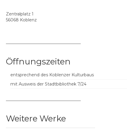
Daniela Polz
Zentralplatz 1
Claudia Pomowski
56068 Koblenz
Christiane Schauder
Stefanie Schmeink
––––––––––––––––––––––––––––––––––––
Inke Steinacker
Öffnungszeiten
Iris Stephan & Julja Schneider
entsprechend des Koblenzer Kulturbaus
Isa Steinhäuser
mit Ausweis der Stadtbibliothek 7/24
Helke Stiebel
––––––––––––––––––––––––––––––––––––
Rita Thompson
Weitere Werke
Franziskus Wendels
Vera Zahnhausen