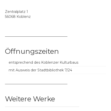
Daniela Polz
Zentralplatz 1
Claudia Pomowski
56068 Koblenz
Christiane Schauder
Stefanie Schmeink
––––––––––––––––––––––––––––––––––––
Inke Steinacker
Öffnungszeiten
Iris Stephan & Julja Schneider
entsprechend des Koblenzer Kulturbaus
Isa Steinhäuser
mit Ausweis der Stadtbibliothek 7/24
Helke Stiebel
––––––––––––––––––––––––––––––––––––
Rita Thompson
Weitere Werke
Franziskus Wendels
Vera Zahnhausen