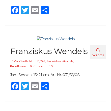
Daniela Polz
Facebook
Twitter
Email
Teilen
Claudia Pomowski
Christiane Schauder
Stefanie Schmeink
Inke Steinacker
Franziskus Wendels
6
JAN. 2025
Iris Stephan & Julja Schneider
Veröffentlicht in:
15,00 €
,
Franziskus Wendels
,
Künstlerinnen & Künstler
|
0
Isa Steinhäuser
Jam Session, 15×21 cm, Art-Nr.:031/56/08
Helke Stiebel
Facebook
Twitter
Email
Teilen
Rita Thompson
Franziskus Wendels
Vera Zahnhausen