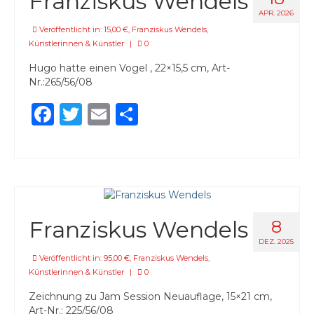
Franziskus Wendels
45,00 €
APR. 2026
Veröffentlicht in:
15,00 €
,
Franziskus Wendels
,
55,00 €
Künstlerinnen & Künstler
|
0
Hugo hatte einen Vogel , 22×15,5 cm, Art-
85,00 €
Nr.:265/56/08
90,00 €
Facebook
Twitter
Email
Teilen
95,00 €
Künstlerinnen & Künstler
Eva Maria Enders
Arek Glebocki
Franziskus Wendels
8
DEZ. 2025
Patricia Hell
Veröffentlicht in:
95,00 €
,
Franziskus Wendels
,
Dorothea Kirsch
Künstlerinnen & Künstler
|
0
Zeichnung zu Jam Session Neuauflage, 15×21 cm,
Nina Midi
Art-Nr.: 225/56/08