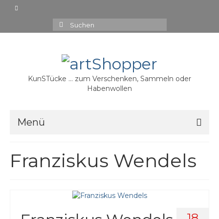
Suchen
nach:
KunSTücke … zum Verschenken, Sammeln oder
Habenwollen
Menü
15,00 €
Franziskus Wendels
20,00 €
30,00 €
35,00 €
18